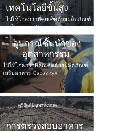
เทคโนโลยีขั้นสูง
ไปให้ไกลกว่าที่คุณคิดด้วยผลิตภัณฑ์
เสริมอาหาร CapacityX
เรียนรู้เพิ่มเติม →
อุปกรณ์ชั้นนำของ
อุตสาหกรรม
ไปให้ไกลกว่าที่คุณคิดด้วยผลิตภัณฑ์
เสริมอาหาร CapacityX
ดูวิธีแก้ปัญหาทั้งหมด →
การตรวจสอบอาคาร