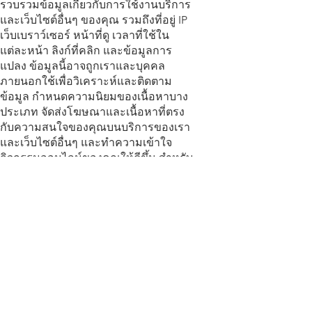
รวบรวมข้อมูลเกี่ยวกับการใช้งานบริการ
และเว็บไซต์อื่นๆ ของคุณ รวมถึงที่อยู่ IP
เว็บเบราว์เซอร์ หน้าที่ดู เวลาที่ใช้ใน
แต่ละหน้า ลิงก์ที่คลิก และข้อมูลการ
แปลง ข้อมูลนี้อาจถูกเราและบุคคล
ภายนอกใช้เพื่อวิเคราะห์และติดตาม
ข้อมูล กำหนดความนิยมของเนื้อหาบาง
ประเภท จัดส่งโฆษณาและเนื้อหาที่ตรง
กับความสนใจของคุณบนบริการของเรา
และเว็บไซต์อื่นๆ และทำความเข้าใจ
กิจกรรมออนไลน์ของคุณให้ดีขึ้น สำหรับ
ข้อมูลเพิ่มเติมเกี่ยวกับโฆษณาทาง
อินเทอร์เน็ต หรือเพื่อเลือกไม่รับให้นำ
ข้อมูลการท่องเว็บของคุณไปใช้เพื่อ
วัตถุประสงค์ด้านโฆษณาพฤติกรรม
กรุณาเยี่ยมชม
Google's Ads
Settings
และ
Digital Advertising
Alliance's opt-out mechanism
.
ความปลอดภัย
เราใช้มาตรการที่สมเหตุสมผลเพื่อช่วย