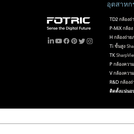
อุตสาหก
TD2
กล้องถ่
P-MiX
กล้อ
H
กล้องถ่าย
Ti
ขั้นสูง
Sha
TK
SharpVi
P
กล้องความ
V
กล้องความ
R&D
กล้องถ
ติดตั้งแน่นอ