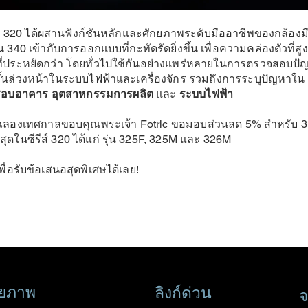
tric 320 ได้ผสานฟังก์ชันหลักและศักยภาพระดับมืออาชีพของกล้องม
ุ่น 340 เข้ากับการออกแบบที่กะทัดรัดยิ่งขึ้น เพื่อความคล่องตัวที่สูง
่ประหยัดกว่า โดยทั่วไปใช้กันอย่างแพร่หลายในการตรวจสอบปั
ดขึ้นล่วงหน้าในระบบไฟฟ้าและเครื่องจักร รวมถึงการระบุปัญหาใน
สอบอาคาร
อุตสาหกรรมการผลิต
และ
ระบบไฟฟ้า
องเทศกาลขอบคุณพระเจ้า Fotric ขอมอบส่วนลด 5% สำหรับ 3 ร
ที่สุดในซีรีส์ 320 ได้แก่ รุ่น 325F, 325M และ 326M
พื่อรับข้อเสนอสุดพิเศษได้เลย!
่ายภาพ
ลิงก์ด่วน
จ