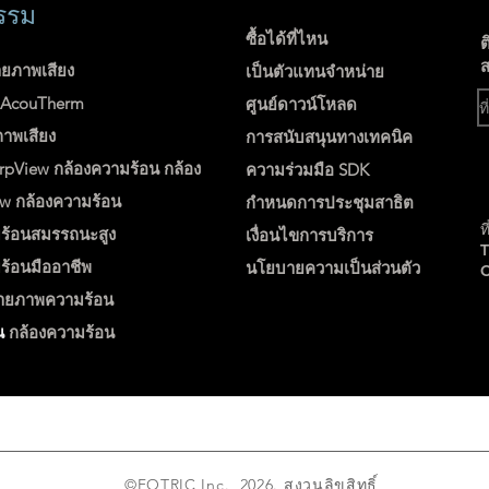
รรม
ซื้อได้ที่ไหน
ต
ส
ายภาพเสียง
เป็นตัวแทนจำหน่าย
ง AcouTherm
ศูนย์ดาวน์โหลด
ภาพเสียง
การสนับสนุนทางเทคนิค
rpView
กล้องความร้อน
กล้อง
ความร่วมมือ SDK
ew
กล้องความร้อน
กำหนดการประชุมสาธิต
ท
ร้อนสมรรถนะสูง
เงื่อนไขการบริการ
ร้อนมืออาชีพ
นโยบายความเป็นส่วนตัว
่ายภาพความร้อน
น
กล้องความร้อน
©FOTRIC Inc. 2026. สงวนลิขสิทธิ์