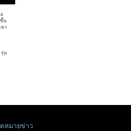
ือ
ขึ้น
ญหา
ุ่น
ดหมายข่าว