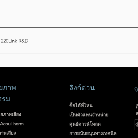
 220Link R&D
่ายภาพ
ลิงก์ด่วน
จ
รรม
ซื้อได้ที่ไหน
ต
ส
ายภาพเสียง
เป็นตัวแทนจำหน่าย
ง AcouTherm
ศูนย์ดาวน์โหลด
ภาพเสียง
การสนับสนุนทางเทคนิค