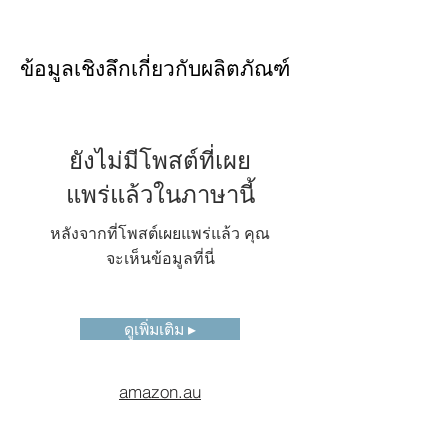
การ
รองรับ (ภาพและวิดีโอข้อมูล
วิเคราะห์
เรเดียมเมตริก)
ข้อมูลเชิงลึกเกี่ยวกับผลิตภัณฑ์
บน
อุปกรณ์
ฟังก์ชัน
รองรับการสแกนรหัส QR
รหัส QR
และบาร์โค้ด
ยังไม่มีโพสต์ที่เผย
แพร่แล้วในภาษานี้
การแสดง
รองรับการสตรีมวิดีโอ
ผลระยะ
อินฟราเรดเรเดียมเมตริกผ่าน
ไกล
อินเทอร์เฟซ type-C 3.0; กา
หลังจากที่โพสต์เผยแพร่แล้ว คุณ
รสตรีมวิดีโออินฟราเรดแบบ
จะเห็นข้อมูลที่นี่
ไม่ใช่เรเดียมเมตริกผ่านอินเท
อร์เฟซ HDMI และ
IRExplorer ™
ดูเพิ่มเติม ▸
แบตเตอรี่
ลิเธียมไอออนแบบชาร์จไฟได้
3.6V 5000mAh
amazon.au
ระยะเวลา
≥ 4 ชั่วโมงต่อแบตเตอรี่
การ