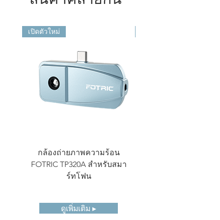
ช่วง
-20℃ ~550℃（-4 ℉ to 1022
อุณหภูมิ
℉）
เปิดตัวใหม่
เปิดตัวใหม่
ความ
±2℃ (3.6 ℉ ) หรือ ± 2 %
แม่นยำ
แล้วแต่ค่าใดจะมากกว่า
(อุณหภูมิแวดล้อมที่ 77 ℉ )
เครื่องมือ
จุด：6
วัด
เส้น：1
สี่เหลี่ยม/วงกลม：6
หน้าจอแส
หน้าจอสัมผัส 3.5 นิ้ว (640 x
ดงผล
480)
กล้องถ่ายภาพความร้อน
กล้องถ่ายภาพความ
แผงสี
8 แบบ; สีเทา, เหล็ก, รุ้ง, เทา-
FOTRIC TP320A สำหรับสมา
ขนาดกะทัดรัด FOTRI
แดง, ฝน, รุ้งเจิดจ้า, การ
ร์ทโฟน
แพทย์, ปริซึม
การ์ดจัด
การ์ด TF ขนาด 32GB
ดูเพิ่มเติม ▸
เก็บข้อมูล