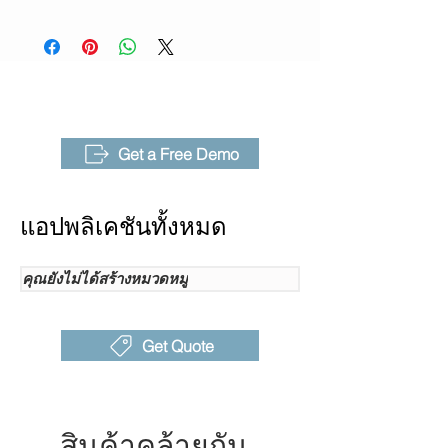
ทางเทอร์
AnalyzIR
มอล
(NETD)
เลนส์ /
46° x35°
มุมรับภาพ
Get a Free Demo
โหมด
โฟกัสแบบแมนนวล
โฟกัส
แอปพลิเคชันทั้งหมด
Wi-Fi &
ความถี่ 2.4GHz และ 5 GHz
Bluetooth
รองรับ 902.11a/b/g/n/ac；
BT4.2 LE เชื่อมต่อกับหูฟัง
คุณยังไม่ได้สร้างหมวดหมู่
บลูทูธได้
กล้อง
กล้องอุตสาหกรรมเกรด 8MP
Get Quote
ดิจิทัลใน
ตัว
อัตรา
30Hz
สินค้าคล้ายกัน
เฟรม