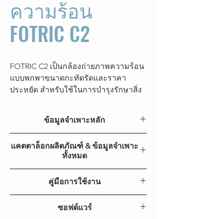
ความร้อน
FOTRIC C2
FOTRIC C2 เป็นกล้องถ่ายภาพความร้อน
แบบพกพาขนาดกะทัดรัดและราคา
ประหยัด สำหรับใช้ในการบำรุงรักษาสิ่ง
อำนวยความสะดวก ด้วยความละเอียด
160x120 ความไว 50 mK การโฟกัสแบบ
ข้อมูลจำเพาะหลัก
แมนนวล และอินเทอร์เฟซแพลตฟอร์ม
Android ช่วยให้คุณเริ่มต้นใช้งานได้
คุณสมบัติ
C2
แคตตาล็อกผลิตภัณฑ์ & ข้อมูลจำเพาะ
อย่างสะดวกสบาย กล้องตัวนี้มาพร้อม
หลัก
ทั้งหมด
เลนส์มุมกว้าง 46 องศา เพื่อตอบสนอง
ความต้องการจากหลากหลาย
แคตตาล็อกผลิตภัณฑ์ซีรีส์ C ของ FOTRIC
ซูเปอร์เร
160*120
คู่มือการใช้งาน
อุตสาหกรรม เช่น การตรวจสอบอาคาร
โซลูชัน
(SR)
และการผลิต
คู่มือเริ่มต้นใช้งาน FOTRIC C-series
ซอฟต์แวร์
คู่มือผู้ใช้งาน FOTRIC C-series
ความไว
＜ 50mk@30℃ (86 ℉ )