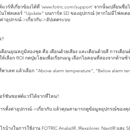
ที่เกี่ยวข้องได้ที่ '
www.fotric.com/support'
จากนั้นเปลี่ยนชื่อไฟ
้ในโฟลเดอร์ "Update" บนการ์ด SD ของอุปกรณ์ (หากไม่มีโฟลเดอร์นี
้งค่าอุปกรณ์->เกี่ยวกับ->อัปเดตระบบ
ร?
อนอุณหภูมิสองชุด คือ เตือนด้วยเสียง และเตือนด้วยสี การเตือน
ให้เลือก ROI กดปุ่มโฮมเพื่อเรียกเมนู เลือกไอคอนที่สองจากด้านซ้
ที่พาเลท แล้วเลือก "Above alarm temperature", "Below alarm tem
ร์ชันซอฟต์แวร์ได้จากที่ไหน?
การตั้งค่าอุปกรณ์->เกี่ยวกับ แล้วคุณสามารถดูข้อมูลอุปกรณ์ของคุณไ
รบ้างในการใช้งาน FOTRIC AnalyzIR, IRexplorer, NavitIR และ 