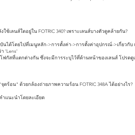
ังใช้เลนส์ใดอยู่ใน FOTRIC 340? เพราะเลนส์บางตัวดูคล้ายกัน?
ได้โดยไปที่เมนูหลัก->การตั้งค่า->การตั้งค่าอุปกรณ์->เกี่ยวกับ 
่า 'Lens'
ฟกัสที่แตกต่างกัน ซึ่งจะมีการระบุไว้ที่ด้านหน้าของเลนส์ โปรดดูเอ
ับ "จุดร้อน" ด้วยกล้องถ่ายภาพความร้อน FOTRIC 348A ได้อย่างไร?
อดูคำแนะนำโดยละเอียด