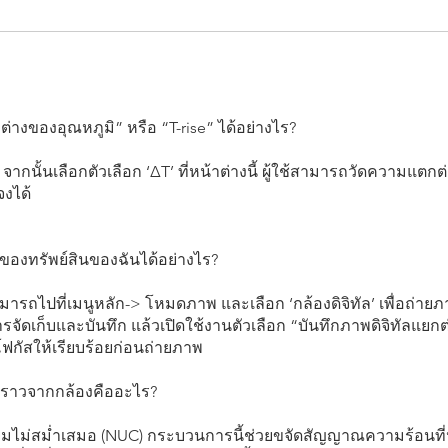
่างของอุณหภูมิ” หรือ “T-rise” ได้อย่างไร?
 จากนั้นเลือกตัวเลือก ‘ΔT’ ที่หน้าต่างนี้ ผู้ใช้สามารถวัดความแต
จงได้
ของทรัพย์สินของฉันได้อย่างไร?
สามารถไปที่เมนูหลัก-> โหมดภาพ และเลือก ‘กล้องดิจิทัล’ เพื่อถ่ายภ
กการจัดเก็บและบันทึก แล้วเปิดใช้งานตัวเลือก “บันทึกภาพดิจิทัลแย
ลโฟกัสให้เรียบร้อยก่อนถ่ายภาพ
ั้งคราวจากกล้องคืออะไร?
ามไม่สม่ำเสมอ (NUC) กระบวนการนี้ช่วยขจัดสัญญาณความร้อนที