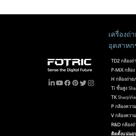
เครื่องถ
อุตสาหก
TD2
กล้องถ่
P-MiX
กล้อ
H
กล้องถ่าย
Ti
ขั้นสูง
Sha
TK
SharpVi
P
กล้องความ
V
กล้องความ
R&D
กล้องถ
ติดตั้งแน่นอ