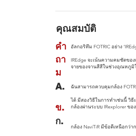
คุณสมบัติ
คำ
อัลกอริทึม FOTRIC อย่าง ‘IREd
ถา
IREdge จะเน้นความคมชัดของเส้
จายของจานสีสีในช่วงอุณหภูมิให
ม
A.
ฉันสามารถควบคุมกล้อง FOTRI
ได้ มีสองวิธีในการทำเช่นนี้ ว
ข.
กล้องผ่านระบบ IRexplorer ของ
ก.
กล้อง NaviTiR มีข้อดีเหนือกว่