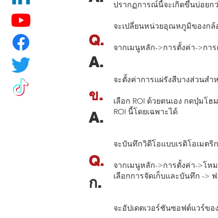
ปรากฏการณ์นี้จะเกิดขึ้นบ่อยกว่
จะเปลี่ยนหน่วยอุณหภูมิของกล้
Q.
จากเมนูหลัก->การตั้งค่า->การ
A.
จะตั้งค่าการแผ่รังสีบางส่วนสำ
ข.
เลือก ROI ด้วยตนเอง กดปุ่มโฮม
ROI นี้โดยเฉพาะได้
A.
จะบันทึกวิดีโอแบบเรดิโอเมตริก
Q.
จากเมนูหลัก->การตั้งค่า->โหมด
เลือกการจัดเก็บและบันทึก -> ฟ
ก.
จะอัปเดตเวอร์ชันซอฟต์แวร์ของ