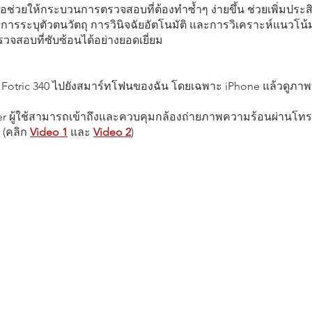
อช่วยให้กระบวนการตรวจสอบที่ต้องทำซ้ำๆ ง่ายขึ้น ช่วยเพิ่มปร
น การระบุตัวตนวัตถุ การวินิจฉัยอัตโนมัติ และการวิเคราะห์แนวโน้ม
จสอบที่ซับซ้อนได้อย่างยอดเยี่ยม
tric 340 ไปยังสมาร์ทโฟนของฉัน โดยเฉพาะ iPhone แล้วดูภาพบ
rer ผู้ใช้สามารถเข้าถึงและควบคุมกล้องถ่ายภาพความร้อนผ่านโท
 (คลิก
Video 1
และ
Video 2
)