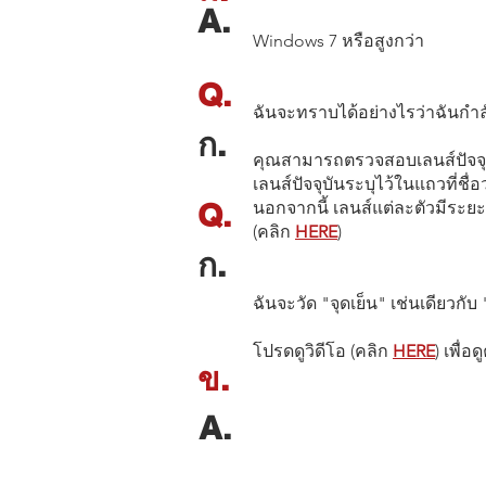
A.
Windows 7 หรือสูงกว่า
Q.
ฉันจะทราบได้อย่างไรว่าฉันกำล
ก.
คุณสามารถตรวจสอบเลนส์ปัจจุบัน
เลนส์ปัจจุบันระบุไว้ในแถวที่ชื่อว
Q.
นอกจากนี้ เลนส์แต่ละตัวมีระยะโ
(คลิก
HERE
)
ก.
ฉันจะวัด "จุดเย็น" เช่นเดียวก
โปรดดูวิดีโอ (คลิก
HERE
) เพื่
ข.
A.