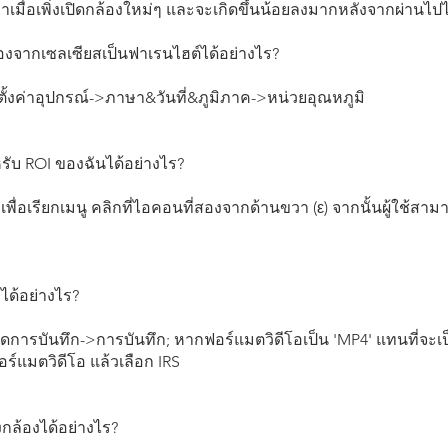
าเมื่อเพิ่งเปิดกล้องใหม่ๆ และจะเกิดขึ้นน้อยลงมากหลังจากผ่านไปไม
องจากเซลเซียสเป็นฟาเรนไฮต์ได้อย่างไร?
ตั้งค่าอุปกรณ์->ภาษา&วันที่&ภูมิภาค->หน่วยอุณหภูมิ
หรับ ROI ของฉันได้อย่างไร?
เพื่อเรียกเมนู คลิกที่ไอคอนที่สองจากด้านขวา (ε) จากนั้นผู้ใช้สา
ได้อย่างไร?
การบันทึก->การบันทึก; หากฟอร์แมตวิดีโอเป็น 'MP4' แทนที่จะเป็น '
อร์แมตวิดีโอ แล้วเลือก IRS
กล้องได้อย่างไร?