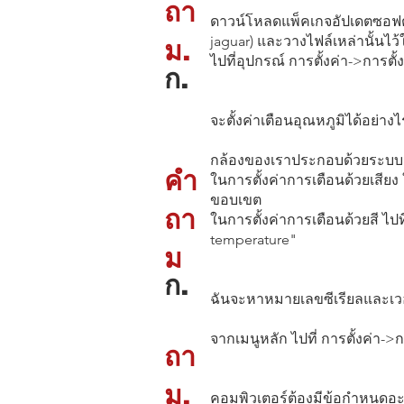
ถา
ดาวน์โหลดแพ็คเกจอัปเดตซอฟต์แวร์
jaguar) และวางไฟล์เหล่านั้นไว
ม.
ไปที่อุปกรณ์ การตั้งค่า->การตั
ก.
จะตั้งค่าเตือนอุณหภูมิได้อย่างไ
กล้องของเราประกอบด้วยระบบเตื
คำ
ในการตั้งค่าการเตือนด้วยเสียง 
ขอบเขต
ถา
ในการตั้งค่าการเตือนด้วยสี ไป
temperature"
ม
ก.
ฉันจะหาหมายเลขซีเรียลและเวอ
จากเมนูหลัก ไปที่ การตั้งค่า->
ถา
ม.
คอมพิวเตอร์ต้องมีข้อกำหนดอะไ