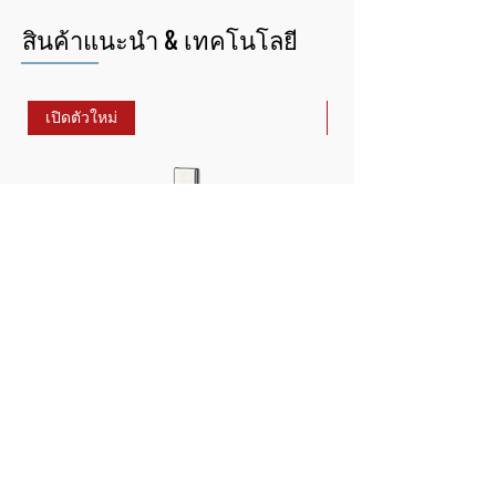
สินค้าแนะนำ & เทคโนโลยี
เปิดตัวใหม่
เปิดตัวใหม่
กล้องถ่ายภาพความร้อน FOTRIC
กล้องถ่ายภาพความร้
TP320A สำหรับสมาร์ทโฟน