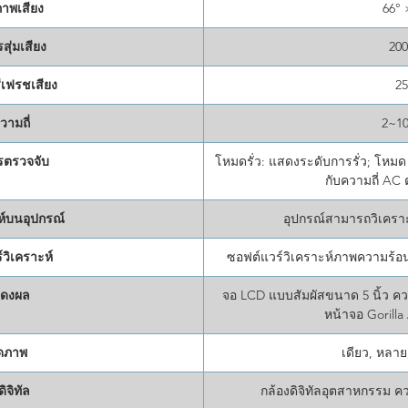
าพเสียง
66° 
สุ่มเสียง
20
ีเฟรชเสียง
2
วามถี่
2~1
ตรวจจับ
โหมดรั่ว: แสดงระดับการรั่ว; โหมด
กับความถี่ AC 
ห์บนอุปกรณ์
อุปกรณ์สามารถวิเครา
วิเคราะห์
ซอฟต์แวร์วิเคราะห์ภาพความร้อน
ดงผล
จอ LCD แบบสัมผัสขนาด 5 นิ้ว คว
หน้าจอ Gorilla
ดภาพ
เดียว, หลา
ิจิทัล
กล้องดิจิทัลอุตสาหกรรม ค