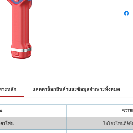
วิธีการ
กระบวนก
ให้การด
จัดการข
เพิ่มป
ความถูก
บรรลุก
และน่าเ
เพาะหลัก
แคตตาล็อกสินค้าและข้อมูลจำเพาะทั้งหมด
่น
FOTR
โครโฟน
ไมโครโฟนดิจิทั