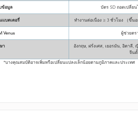
บข้อมูล
บัตร SD ถอดเปลี่ยนไ
นแบตเตอรี่
ทำงานต่อเนื่อง ≥ 3 ชั่วโมง （ขึ
M Venus
ผู้ช่วยต
ษา
อังกฤษ, ฝรั่งเศส, เยอรมัน, อิตาลี, 
จีนดั
*บางคุณสมบัติอาจเพิ่มหรือเปลี่ยนแปลงเล็กน้อยตามภูมิภาคและประเทศ