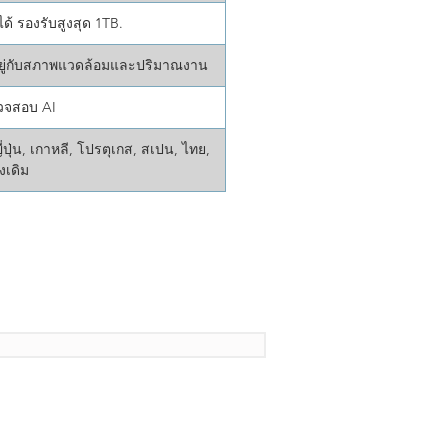
ด้ รองรับสูงสุด 1TB.
้นอยู่กับสภาพแวดล้อมและปริมาณงาน
รวจสอบ AI
ญี่ปุ่น, เกาหลี, โปรตุเกส, สเปน, ไทย,
้งเดิม