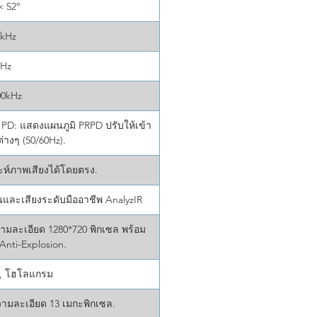
× 52°
0kHz
5Hz
00kHz
 PD: แสดงแผนภูมิ PRPD ปรับให้เข้า
ต่างๆ (50/60Hz).
ะห์ภาพเสียงได้โดยตรง.
และเสียงระดับมืออาชีพ AnalyzIR
ามละเอียด 1280*720 พิกเซล พร้อม
 Anti-Explosion.
ย, โฮโลแกรม
วามละเอียด 13 เมกะพิกเซล.