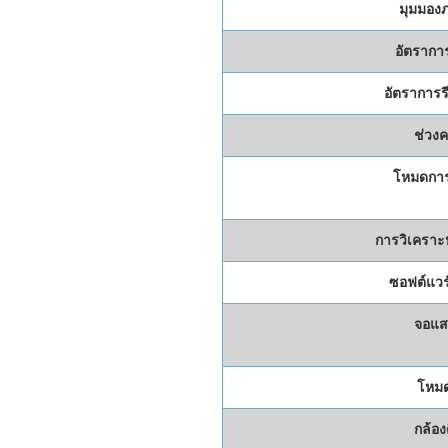
มุมมองภ
อัตราการ
อัตราการร
ช่วงค
โหมดการ
การวิเคราะ
ซอฟต์แวร์
จอแส
โหม
กล้องด