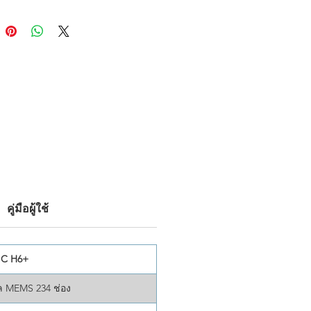
ทั่วไปที่ต้องการเครื่องมือแยกและ
ารด้วยมือ โซลูชันที่รวมกันนี้
ำเนินงานที่ราบรื่นและการ
้อมูลที่มีประสิทธิภาพ ด้วยการ
ระสิทธิภาพ ความปลอดภัย และ
ต้อง มันช่วยให้บริษัทต่างๆ
ารจัดการทรัพย์สินที่ชาญฉลาด
ชื่อถือมากขึ้น
คู่มือผู้ใช้
IC H6+
ล MEMS 234 ช่อง