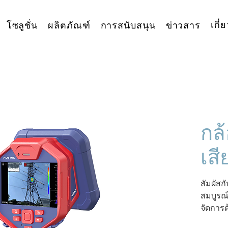
เกี่
โซลูชั่น
ผลิตภัณฑ์
การสนับสนุน
ข่าวสาร
กล
เสี
สัมผัสก
สมบูรณ
จัดการ
H6+
รว