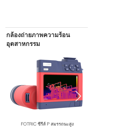
กล้องถ่ายภาพความร้อน
อุตสาหกรรม
FOTRIC ซีรีส์ P สมรรถนะสูง
FOTRIC ซีรีส์ V Profe