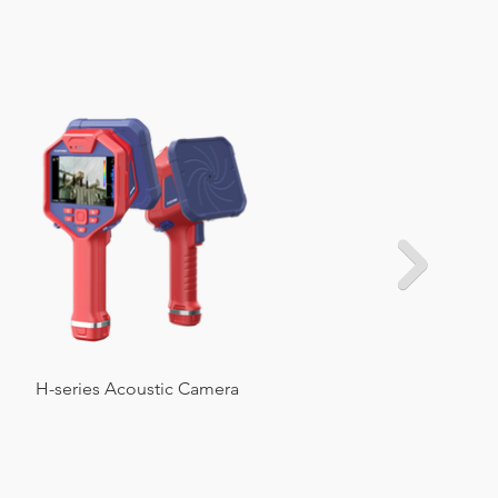
H-series Acoustic Camera
TK series