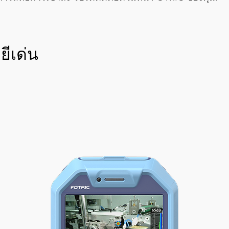
ีเด่น