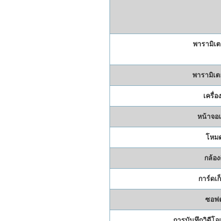
พารามิเต
พารามิเตอ
เครื่อ
หน้าจอ
โหม
กล้องด
การ์ดเก
ซอฟต
การบันทึกวิดีโอ