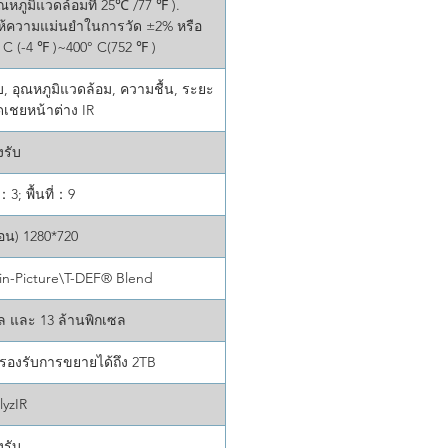
ณหภูมิแวดล้อมที่ 25℃ /77 ℉ ).
ห้ความแม่นยำในการวัด ±2% หรือ
 C (-4 ℉ )~400° C(752 ℉ )
ลับ, อุณหภูมิแวดล้อม, ความชื้น, ระยะ
เชยหน้าต่าง IR
งรับ
：3; พื้นที่：9
นอน) 1280*720
-in-Picture\T-DEF® Blend
ซล และ 13 ล้านพิกเซล
 รองรับการขยายได้ถึง 2TB
lyzIR
งรับ