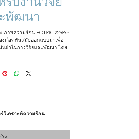
หรับงานวิจัย
ะพัฒนา
่ายภาพความร้อน FOTRIC 226Pro
ื่องมือที่ทันสมัยออกแบบมาเพื่อ
่นยำในการวิจัยและพัฒนา โดย
ะเอียด IR 384*288
ความแม่นยำ
ัดอุณหภูมิที่ไม่มีใครเทียบได้ ±
อ ± 2 %
และ
ความไวต่อความ
สุดถึง 40 mK
ซึ่งสามารถจับการ
แปลงของความร้อนที่เล็กที่สุดได้
ย่างยิ่งสำหรับการถ่ายภาพ
ศน์แบบละเอียดด้วย
เลนส์มาโคร
ละ 100μm
FOTRIC 226 Pro มี
ร์วิเคราะห์ความร้อน
ธิภาพโดดเด่นในสาขาต่างๆ เช่น
ัยทางการแพทย์และวิทยาศาสตร์
ินเทอร์เฟซที่ใช้งานง่าย การ
6Pro
ะห์แบบครบวงจรบนอุปกรณ์ และ