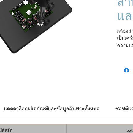
สำ
แล
กล้องถ
เป็นเคร
ความแม
มี
ความล
ในการ
ว
2℃ หรื
ร้อนสูง
เปลี่ยน
เหมาะอ
จุลทรร
50μm แ
แคตตาล็อกผลิตภัณฑ์และข้อมูลจำเพาะทั้งหมด
ซอฟต์แว
ประสิท
การวิจ
วัสดุ อ
ัติหลัก
22
วิเครา