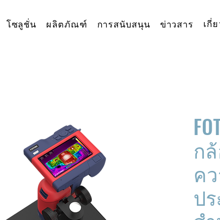
เกี่
โซลูชั่น
ผลิตภัณฑ์
การสนับสนุน
ข่าวสาร
FO
กล
คว
ปร