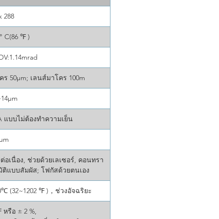
สอบอเนกประสงค์ ทำให้เป็น
x 288
มือสำคัญสำหรับนักวิจัยทุกคนที่
รความสามารถขั้นสูงในการถ่าย
 C(86 ℉ )
ามร้อน
FOV:1.14mrad
าโคร 50μm; เลนส์มาโคร 100m
~14μm
A แบบไม่ต้องทำความเย็น
7μm
อเนื่อง, ช่วยด้วยเลเซอร์, คอนทรา
ัติแบบสัมผัส; โฟกัสด้วยตนเอง
℃ (32~1202 ℉ )，ช่วงอัจฉริยะ
 หรือ ± 2 %,