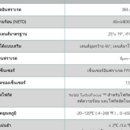
แท่นทด
ดอินฟราเรด
384 
เครื่อง
ต้องกา
มร้อน (NETD)
40mk@30°
ภาพคว
- เลนส์มาตรฐาน
25°x 19°, I
นได้แบบเสริม
เลนส์มุมกว้าง 46°; เลนส์ม
อินฟราเรด
8μm
ซ็นเซอร์
เซ็นเซอร์อินฟราเรด FP
ลของเซ็นเซอร์
1
ทโฟกัส
ระบบ TurboFocus ™ สำหรับโฟกัสต่
สต์ความร้อน และโฟกัสอัตโนม
ดอุณหภูมิ
-20~120℃ (-4~248 ℉ )，0~650
ม่นยำ
± 2℃ /3.6 ℉