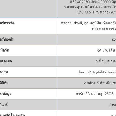
แล้วแต่ว่าค่าใดจะมากกว่า (อุ
หมายเหตุ: เลนส์มาโครสามารถใ
±2℃ /3.6 ℉ ระหว่าง -20°
อร์การวัด
ค่าการแผ่รังสี, อุณหภูมิที่สะท้อนก
ทาง และการชด
ร์ท้องถิ่น
รอ
งมือวัด
จุด：9; เส้น
แสดงผล
5 นิ้ว (แนว
ดภาพ
Thermal\Digital\Picture
ิจิทัล
2 กล้อง: 5 ล้านพิกเ
็บข้อมูล
การ์ด SD ความจุ 128GB,
์แวร์
Ana
แบบรีดิโอเมตริก
รอ