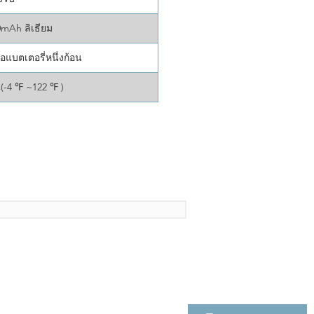
mAh ลิเธียม
่อแบตเตอรี่หนึ่งก้อน
C(-4 ℉ ~122 ℉ )