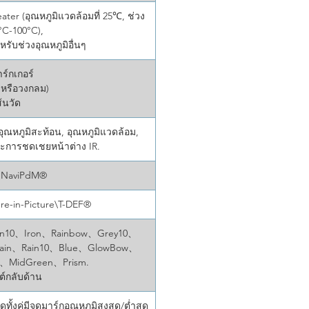
ater (อุณหภูมิแวดล้อมที่ 25℃, ช่วง
0°C-100°C),
รับช่วงอุณหภูมิอื่นๆ
าร์กเกอร์
่ยมหรือวงกลม)
ส้นวัด
 อุณหภูมิสะท้อน, อุณหภูมิแวดล้อม,
ละการชดเชยหน้าต่าง IR.
®,NaviPdM®
ure-in-Picture\T-DEF®
ron10、Iron、Rainbow、Grey10、
Rain、Rain10、Blue、GlowBow、
0、MidGreen、Prism.
ต์กลับด้าน
ทั้งคู่มีจุดมาร์กอุณหภูมิสูงสุด/ต่ำสุด