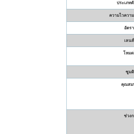
ประเภทตั
ความไวความ
อัตร
เลนส์
โหมด
ซูมดิ
คุณสมบ
ช่วงก