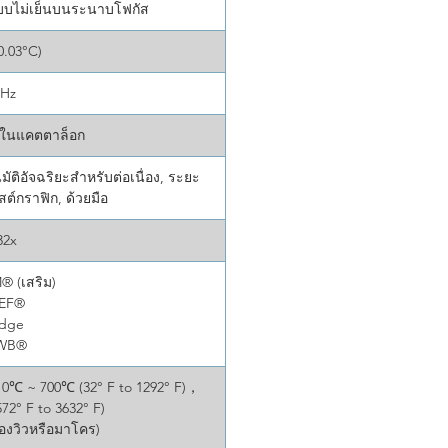
บบไม่เย็นบนระนาบโฟกัส
0.03°C)
0Hz
" ในแคตตาล็อก
ติอัจฉริยะสำหรับต่อเนื่อง, ระยะ
ต์กราฟิก, ด้วยมือ
32x
® (เสริม)
DEF®
Edge
TWB®
，0℃ ~ 700℃ (32° F to 1292° F)，
2° F to 3632° F)
สองวิวหรือมาโคร)