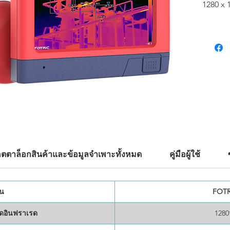
1280 x 
และคว
ด้วยเลน
ต้องพกพ
เวลาและพ
ประสิทธ
ความสม
ความไว
วิเคราะ
พื้นที่ด
กับซอฟต
NaviPdM
ความร้
ตตาล็อกสินค้าและข้อมูลจำเพาะทั้งหมด
คู่มือผู้ใช้
สอบของค
ภาพความ
่น
FOTR
ดอินฟราเรด
1280