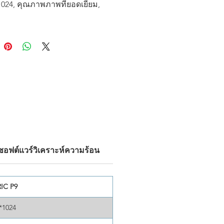
1024, คุณภาพภาพที่ยอดเยี่ยม,
ามแม่นยำสำหรับงานตรวจสอบ
ส์แบบสองวิวเสริม, คุณไม่จำเป็น
าหรือเปลี่ยนเลนส์ ช่วยประหยัด
ื้นที่ กล้องซีรีส์ P มี
ิภาพระดับชั้นนำด้วย <1°C
่ำเสมอของภาพ และ <30mk
 พวกเขายังรวมถึงพลังการ
ห์บนอุปกรณ์และฟังก์ชันการวัด
้วยเลเซอร์ กล้องเหล่านี้ยังเข้ากันได้
์แวร์ขั้นสูง เช่น AnaylzIR® และ
® ซึ่งปฏิวัติวิธีการใช้กล้อง
อนในการตรวจสอบ ใช้งานตรวจ
ซอฟต์แวร์วิเคราะห์ความร้อน
ุณให้คุ้มค่าที่สุดกับกล้องจับ
ร้อนซีรีส์ P ตอนนี้!
IC P9
*1024