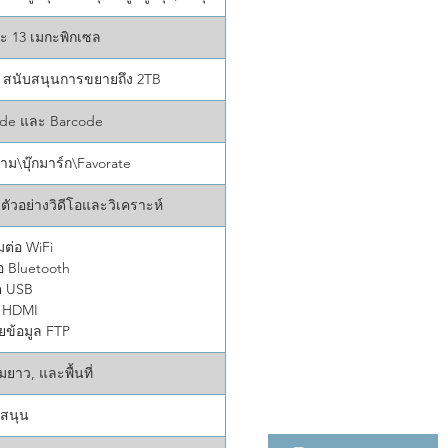
ะ 13 เมกะพิกเซล
 สนับสนุนการขยายถึง 2TB
ode และ Barcode
าม\บุ๊กมาร์ก\Favorate
ตัวอย่างวิดีโอและวิเคราะห์
มต่อ WiFi
่อ Bluetooth
ต USB
ต HDMI
ยข้อมูล FTP
ยาว, และพื้นที่
บสนุน