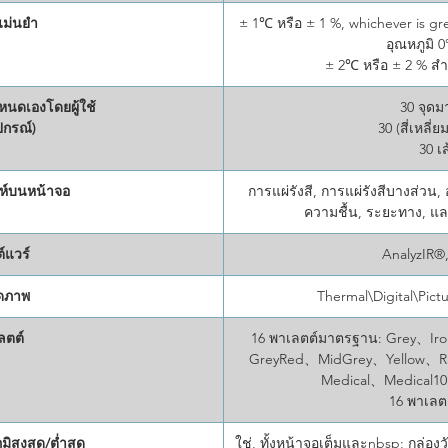
ม่นยำ
± 1℃ หรือ ± 1 %, whichever is gre
อุณหภูมิ 
± 2℃ หรือ ± 2 % สำห
กำหนดเองโดยผู้ใช้
30 จุดม
ปกรณ์)
30 (สี่เหลี
30 เ
ห์บนหน้าจอ
การแผ่รังสี, การแผ่รังสีบางส่วน,
ความชื้น, ระยะทาง, แ
์แวร์
AnalyzIR
ดภาพ
Thermal\Digital\Pict
ลตต์
16 พาเลตต์มาตรฐาน: Grey、I
GreyRed、MidGrey、Yellow、
Medical、Medical1
16 พาเลต
มิสูงสุด/ต่ำสุด
ใช่, ทั้งหน้าจอเต็มและnbsp; กล่องวัด