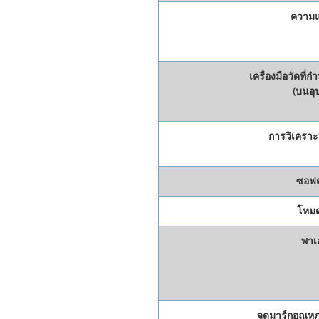
ความแ
เครื่องมือวัดที่
(บนอุ
การวิเคราะ
ซอฟต
โหม
พาเ
จุดมาร์กอุณหภู