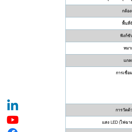
กล้องด
พื้นที่
ฟังก์ช
หมาย
แกลเ
การเชื่อม
การวัดด้
แสง LED (ไฟฉา