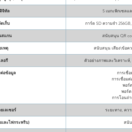
ิจิทัล
5 เมกะพิกเซลแล
จัดเก็บ
การ์ด SD ความจำ 256GB,
ันสแกน
สนับสนุน QR c
เหตุ
สนับสนุน เสียง\ข้อคว
ลอรี
ตัวอย่างภาพและวิเคราะห์, 
ต่อข้อมูล
การเชื่อ
การเชื่อมต
พอร์
พอร์
การโอนถ่า
วยเลเซอร์
ระยะทาง, ความ
ยและไฟกระพริบ)
สนั