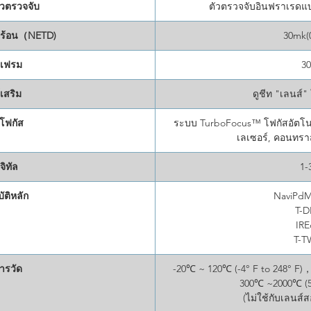
วตรวจจับ
ตัวตรวจจับอินฟราเรดแ
ร้อน（NETD)
30mk(
าเฟรม
3
เสริม
ดูชีท "เลนส์
โฟกัส
ระบบ TurboFocus™ โฟกัสอัตโนมั
เลเซอร์, คอนทราส
จิทัล
1-
ัติหลัก
NaviPdM
T-
IR
T-
ารวัด
-20℃ ~ 120℃ (-4° F to 248° F)
300℃ ~2000℃ (57
(ไม่ใช้กับเลนส์