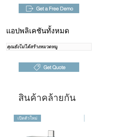
โหมดภาพ
ภาพความร้อน, กล้องดิจิทัล,
ภาพซ้อนภาพ และการผสม
Get a Free Demo
T-DEF®
®T-DEF
รองรับการผสมภาพความ
แอปพลิเคชันทั้งหมด
ร้อนและภาพที่มองเห็นได้
ความโปร่งใส 0% ~100%
คุณยังไม่ได้สร้างหมวดหมู่
T-TWB®
รองรับการแสดงสีความร้อน
แบบฮิสโทแกรม
Get Quote
ความ
384x 288
ละเอียด
อินฟราเรด
สินค้าคล้ายกัน
ประเภทตัว
ตัวตรวจจับอินฟราเรด FPA
ตรวจจับ IR
แบบไม่ระบายความร้อน
ความไว
40mk (0.04° C) ที่ 30° C (86
เปิดตัวใหม่
เปิดตัวใหม่
ความร้อน
℉ )
(NETD)