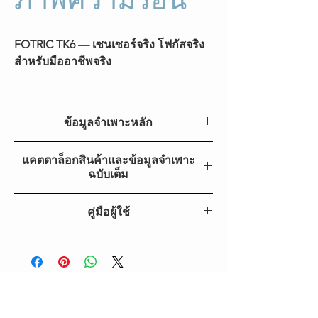
FOTRIC TK6 — เซนเซอร์จริง โฟกัสจริง
สำหรับมืออาชีพจริง
FOTRIC TK6 กล้องถ่ายภาพความร้อน
เริ่มต้นเพียง USD $699 ให้ความละเอียด
ข้อมูลจำเพาะหลัก
ความร้อน 384×288 จริง และความน่า
เชื่อถือระดับมืออาชีพ สร้างด้วยเซนเซอร์
รุ่น
FOTRIC TK6
แคตตาล็อกสินค้าและข้อมูลจำเพาะ
อินฟราเรดแบบบรรจุเซรามิกและโฟกัส
ฉบับเต็ม
แบบแมนนวลที่แม่นยำ TK6 ออกแบบมา
อัตราเฟรม
30Hz
สำหรับมืออาชีพที่ต้องการประสิทธิภาพ
FOTRIC TK6 แคตตาล็อก
ภาพ
คู่มือผู้ใช้
จริง ความแม่นยำจริง และความคุ้มค่า
จุดวัด
20
จริง
คู่มือเริ่มต้นใช้ FOTRIC TK6
คู่มือผู้ใช้ FOTRIC TK6
เส้นวัด
10
พื้นที่วัด
10