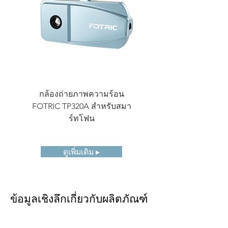
ระยะพิทช์
17μm
ของตัว
ตรวจจับ
ช่วง
8-14μm
สเปกตรัม
มุมมอง
25° x 19°
กล้องถ่ายภาพความร้อน
กล้องถ่ายภาพความร้
(FOV)
FOTRIC TP320A สำหรับสมา
กะทัดรัด FOTRIC 
ความ
1.14 mrad
ร์ทโฟน
ละเอียด
เชิงพื้นที่
(IFOV)
ดูเพิ่มเติม ▸
ระยะถ่าย
0.15m
ภาพต่ำสุด
ข้อมูลเชิงลึกเกี่ยวกับผลิตภัณฑ์
*คุณสมบัติบางอย่างอาจเพิ่มหรือเปลี่ยนแปลง
เล็กน้อยตามภูมิภาคและประเทศ