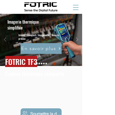
Imagerie thermique
simplifiée
Intuitif / Compact / Image nette / Mesure
précise
En savoir plus
FOTRIC TF3
Caméra thermique compacte
Soumettre la demande