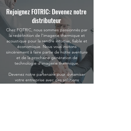
Rejoignez FOTRIC: Devenez notre
distributeur
Chez FOTRIC, nous sommes passionnés par
la redéfinition de l'imagerie thermique et
acoustique pour la rendre intuitive, fiable et
économique. Nous vous invitons
sincèrement à faire partie de notre aventure
et de la prochaine génération de
technologie d'imagerie thermique.
Devenez notre partenaire pour dynamiser
votre entreprise avec des solutions
innovantes et, ensemble, établissons de
nouvelles normes dans l'industrie.
REJOIGNEZ-NOUS