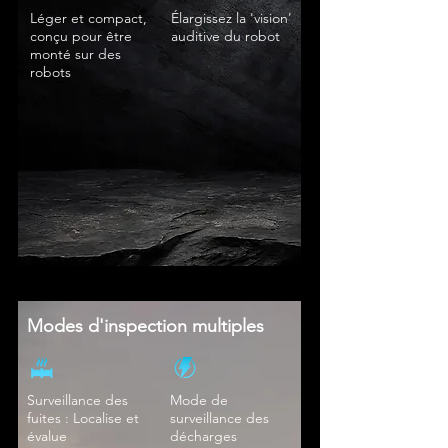
​Léger et compact,
Élargissez la 'vision'
conçu pour être
auditive du robot
monté sur des
robots
Modes d'inspection multiples
Surveillance des
Mode de
fuites : Localise et
surveillance des
évalue
décharges