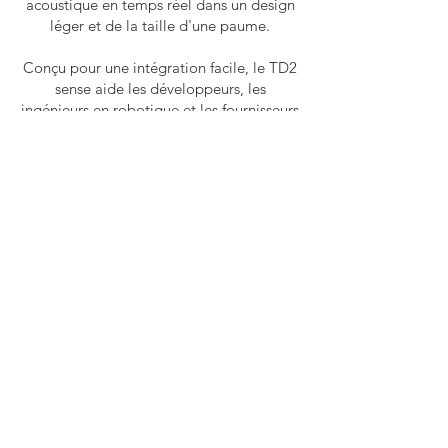
acoustique en temps réel dans un design
léger et de la taille d'une paume.
Conçu pour une intégration facile, le TD2
sense aide les développeurs, les
ingénieurs en robotique et les fournisseurs
de solutions d'IA à intégrer la détection
acoustique dans les flux de travail
d'automatisation, d'inspection et de
maintenance prédictive.
Acoustiq
ue
Thermiqu