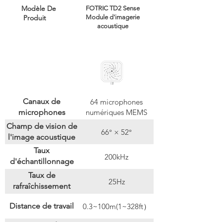
Modèle De
FOTRIC TD2 Sense
Produit
Module d'imagerie
acoustique
Canaux de
64 microphones
microphones
numériques MEMS
Champ de vision de
66° × 52°
l'image acoustique
Taux
200kHz
d'échantillonnage
acoustique
Taux de
25Hz
rafraîchissement
acoustique
Distance de travail
0.3~100m(1~328ft）