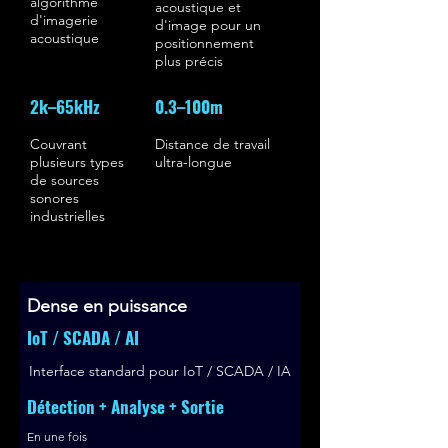
algorithme
acoustique et
d'imagerie
d'image pour un
acoustique
positionnement
plus précis
2k–65kHz
0.3–100m
Couvrant
Distance de travail
plusieurs types
ultra-longue
de sources
sonores
industrielles
Dense en puissance
IoT / SCADA / AI
Interface standard pour IoT / SCADA / IA
Détection + Analyse + Sortie
En une fois