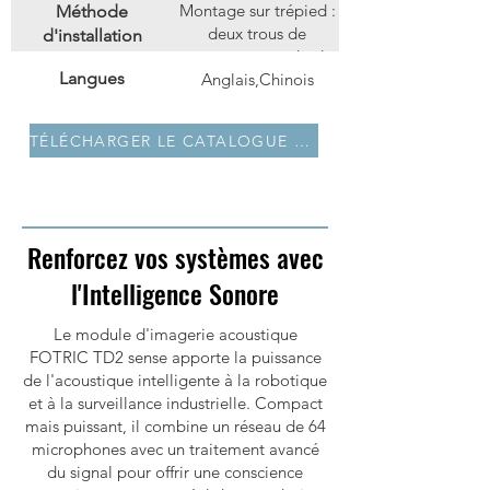
Montage sur trépied :
Méthode
deux trous de
d'installation
montage standard
Langues
Anglais,Chinois
pour trépied 1/4-
UNC-20
TÉLÉCHARGER LE CATALOGUE PDF
Renforcez vos systèmes avec
l'Intelligence Sonore
Le module d'imagerie acoustique
FOTRIC TD2 sense apporte la puissance
de l'acoustique intelligente à la robotique
et à la surveillance industrielle. Compact
mais puissant, il combine un réseau de 64
microphones avec un traitement avancé
du signal pour offrir une conscience