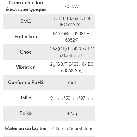
Consommation
<5.5W
électrique typique
GB/T 18268.1/EN
EMC
IEC 61326-1
IP65(GB/T 4208/IEC
Protection
60529)
25g(GB/T 2423.5/IEC
Choc
60068-2-27)
2g(GB/T 2423.10/IEC
Vibration
60068-2-6)
Conforme RoHS
Oui
Taille
91mm*50mm*87mm
Poids
420g
Matériau du boîtier
Alliage d'aluminium