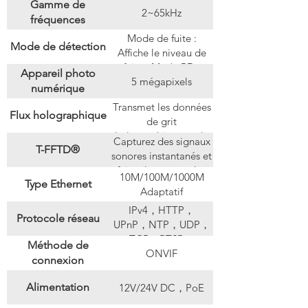
Gamme de
2~65kHz
fréquences
Mode de fuite :
Mode de détection
Affiche le niveau de
fuite ; Mode PD :
Appareil photo
5 mégapixels
Affiche un diagramme
numérique
PRPD
Transmet les données
Flux holographique
de grit
holographiques et le
Capturez des signaux
T-FFTD®
flux vidéo en lumière
sonores instantanés et
visible, le diagramme
faites-les rester plus
10M/100M/1000M
FFT, le diagramme
Type Ethernet
longtemps dans
Adaptatif
PRPD et les résultats
l'affichage acoustique
d'évaluation des
IPv4，HTTP，
en temps réel
Protocole réseau
fuites.
UPnP，NTP，UDP，
TCP，RTSP，
Méthode de
ONVIF
RTCP，RTP，
connexion
DHCP，WebRTC
Alimentation
12V/24V DC，PoE