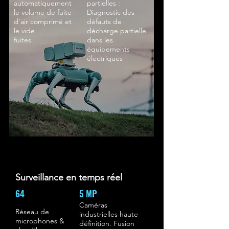
automatiquement
partielles :
le volume de fuite
Diagnostic des
d'air comprimé et
défauts de
le vide
décharge partielle
fuites
dans les
équipements
électriques
Surveillance en temps réel
64
5 MP
Caméras
Réseau de
industrielles haute
microphones &
définition. Fusion