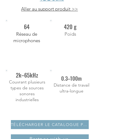
Aller au support produit >>
64
420 g
Réseau de
Poids
microphones
2k–65kHz
0.3–100m
Couvrant plusieurs
Distance de travail
types de sources​
ultra-longue
sonores
industrielles
TÉLÉCHARGER LE CATALOGUE PDF
Partner with us