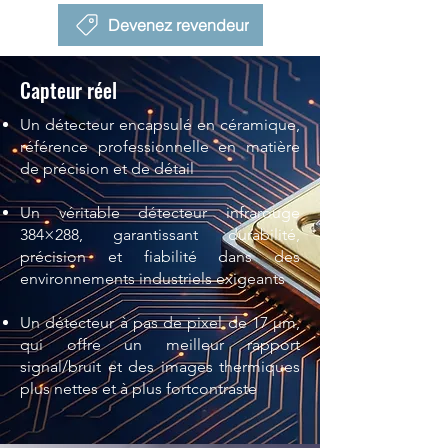
Devenez revendeur
Capteur réel
Un détecteur encapsulé en céramique,
référence professionnelle en matière
de précision et de détail
Un véritable détecteur infrarouge
384×288, garantissant durabilité,
précision et fiabilité dans des
environnements industriels exigeants
Un détecteur à pas de pixel de 17 µm,
qui offre un meilleur rapport
signal/bruit et des images thermiques
plus nettes et à plus fortcontraste