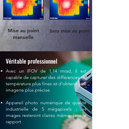
Mise au point
Sans mise au point
manuelle
Véritable professionnel
Avec un IFOV de 1,14 mrad, il est
capable de capturer des différences de
température plus fines et d'obtenir une
imagerie plus précise
Appareil photo numérique de qualité
industrielle de 5 mégapixels ; les
images resteront claires même dans le
rapport