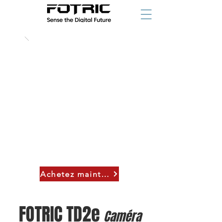
789
$
à partir de
Achetez maintenant
à partir de
FOTRIC TD2e
Caméra