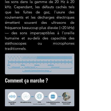
les sons dans la gamme de 20 Hz à 20
kHz. Cependant, les défauts cachés tels
que les fuites de gaz, l'usure des
roulements et les décharges électriques
émettent souvent des ultrasons de
fréquence beaucoup plus élevée (>20 kHz)
— des sons imperceptibles à l'oreille
humaine et au-delà des capacités des
stéthoscopes ou microphones
traditionnels.
Comment ça marche ?