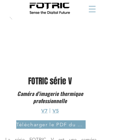
FOTRIC série V
Caméra d'imagerie thermique
professionnelle
V7
丨
V5
Télécharger le PDF du catalogue
La série FOTRIC V est une caméra