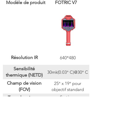
Modèle de produit
FOTRIC V7
Résolution IR
640*480
Sensibilité
30mk(0.03° C)@30° C
thermique (NETD)
Champ de vision
25° x 19° pour
(FOV)
objectif standard
Système
Type de mise au
TurboFocus® pour AF
point
à contraste thermique
-20 ° C ~ 120° C, 0 °
Plage de mesure de
continu assisté par
C ~ 650° C, 300-
température
laser; Mise au point
1550° C
Marqueurs
16 marqueurs
manuelle