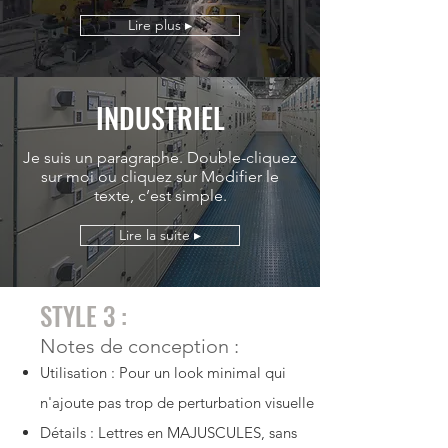
Lire plus ▸
INDUSTRIEL
Je suis un paragraphe. Double-cliquez
sur moi ou cliquez sur Modifier le
texte, c’est simple.
Lire la suite ▸
STYLE 3 :
Notes de conception :
Utilisation : Pour un look minimal qui
n'ajoute pas trop de perturbation visuelle
Détails : Lettres en MAJUSCULES, sans