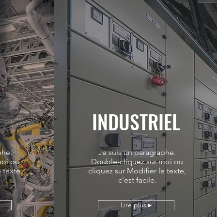
INDUSTRIEL
phe.
Je suis un paragraphe.
moi ou
Double-cliquez sur moi ou
 texte,
cliquez sur Modifier le texte,
c'est facile.
Lire plus ▸