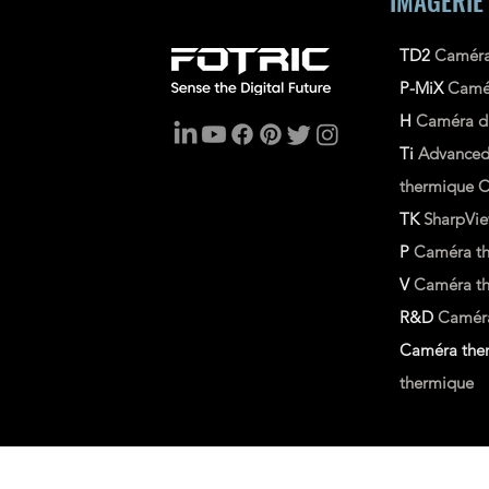
IMAGERIE
TD2
Caméra
P-MiX
Camé
H
Caméra d'
Ti
Advance
thermique
C
TK
SharpVi
P
Caméra th
V
Caméra the
R&D
Caméra
Caméra ther
thermique