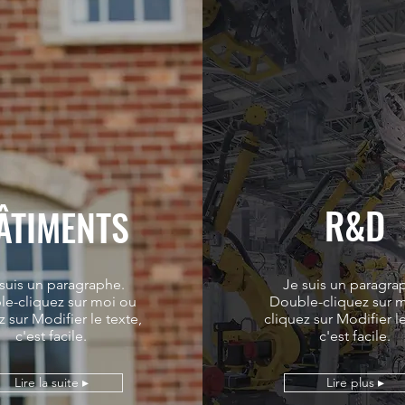
R&D
ÂTIMENTS
 suis un paragraphe.
Je suis un paragra
e-cliquez sur moi ou
Double-cliquez sur 
z sur Modifier le texte,
cliquez sur Modifier le
c'est facile.
c'est facile.
Lire la suite ▸
Lire plus ▸