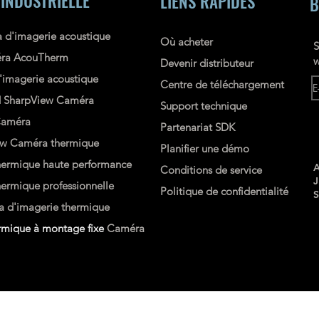
 INDUSTRIELLE
LIENS RAPIDES
B
 d'imagerie acoustique
Où acheter
S
ra AcouTherm
w
Devenir distributeur
imagerie acoustique
Centre de téléchargement
d
SharpView
Caméra
Support technique
améra
Partenariat SDK
ew
Caméra thermique
Planifier une démo
ermique haute performance
A
Conditions de service
rmique professionnelle
Politique de confidentialité
 d'imagerie thermique
mique à montage fixe
Caméra