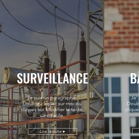
SURVEILLANCE
B
Je suis un paragraphe.
Je’
Double-cliquez sur moi ou
Doubl
cliquez sur Modifier le texte,
clique
c'est facile.
Lire la suite ▸