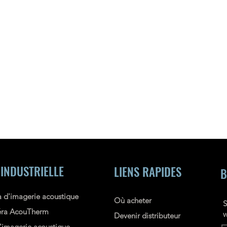
 INDUSTRIELLE
LIENS RAPIDES
B
 d'imagerie acoustique
Où acheter
S
ra AcouTherm
w
Devenir distributeur
imagerie acoustique