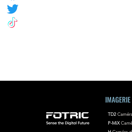
IMAGERIE
TD2
Caméra
P-MiX
Camé
H
Caméra d'