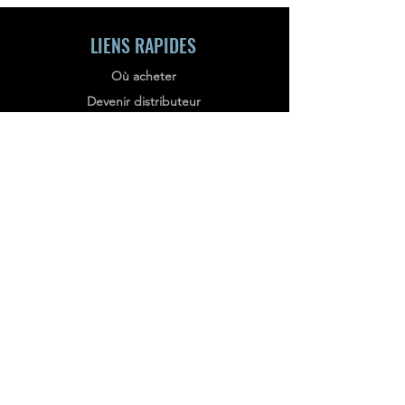
LIENS RAPIDES
Où acheter
Devenir distributeur
Centre de téléchargement
Support technique
Partenariat SDK
Planifier une démo
Conditions de service
Politique de confidentialité
BULLETIN D'INFORMATION
Stay informed, subscribe to our bi-weekly
newsletter!
SUBSCRIBE