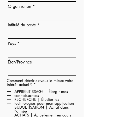
Organisation
Intitulé du poste
Pays
État/Province
Comment décririez-vous le mieux votre
O
intérêt actuel ?
*
b
APPRENTISSAGE | Élargir mes
l
connaissances
i
RECHERCHE | Étudier les
g
technologies pour mon application
a
BUDGÉTISATION | Achat dans
t
l'année
o
ACHATS | Actuellement en cours
i