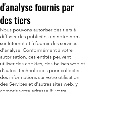
d'analyse fournis par
des tiers
Nous pouvons autoriser des tiers à
diffuser des publicités en notre nom
sur Internet et à fournir des services
d'analyse. Conformément à votre
autorisation, ces entités peuvent
utiliser des cookies, des balises web et
d'autres technologies pour collecter
des informations sur votre utilisation
des Services et d'autres sites web, y
compris votre adresse IP, votre
navigateur web, les pages consultées,
le temps passé sur les pages, les liens
cliqués et les informations de
conversion. Ces informations peuvent
être utilisées par nous et par d'autres
pour, entre autres, analyser et suivre les