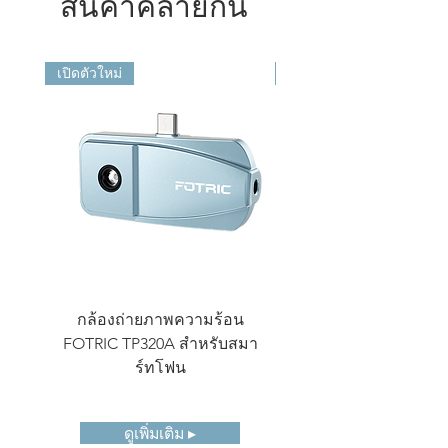
สินค้าคล้ายกัน
ระยะการ
0.3~100ม. (1~328ฟุต)
ทำงานอะคู
สติก
เปิดตัวใหม่
เปิดตัวใหม่
ช่วง
-20~120℃ (-4~248 ℉),
อุณหภูมิ
0~650℃ (32~1202 ℉), ช่วง
อัจฉริยะ
ความ
± 1℃ (1.8 ℉) หรือ ± 1%
แม่นยำใน
แล้วแต่ค่าใดมากกว่า
การวัด
(อุณหภูมิแวดล้อมที่ 25℃ /77
℉,
ช่วงอุณหภูมิ 0°C-
100°C/32 ℉~212 ℉), ± 2℃
/3.6 ℉ หรือ ± 2% สำหรับ
กล้องถ่ายภาพความร้อน
กล้องถ่ายภาพความ
ช่วงอุณหภูมิอื่น
FOTRIC TP320A สำหรับสมา
ขนาดกะทัดรัด FOTRI
หน้าจอแส
5 นิ้ว, ความละเอียด
ร์ทโฟน
ดงผล
1280*720 พิกเซล, หน้าจอ
สัมผัส IPS LCD พร้อมจอ
Gorilla ป้องกันการระเบิด
ดูเพิ่มเติม ▸