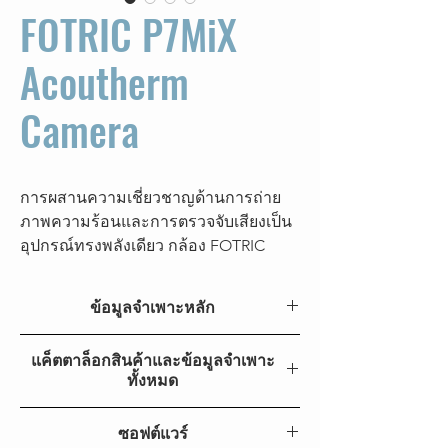
FOTRIC P7MiX
Acoutherm
Camera
การผสานความเชี่ยวชาญด้านการถ่าย
ภาพความร้อนและการตรวจจับเสียงเป็น
อุปกรณ์ทรงพลังเดียว กล้อง FOTRIC
P7MiX acoutherm มอบประสิทธิภาพและ
ความแม่นยำที่เหนือชั้น หัวใจของมันคือ
ข้อมูลจำเพาะหลัก
กล้องถ่ายภาพความร้อนความละเอียด
640*480 ที่ล้ำสมัย ให้ภาพความร้อนที่คม
คุณสมบัติ
กล้อง P7MiX AcouTherm
แค็ตตาล็อกสินค้าและข้อมูลจำเพาะ
ชัด มีชีวิตชีวา และแม่นยำอย่างสมบูรณ์
หลัก
ทั้งหมด
แบบ แต่นั่นเป็นเพียงจุดเริ่มต้น เหนือ
ความสามารถทางความร้อนนี้ยังมีเครื่อง
แค็ตตาล็อกสินค้า FOTRIC P7MiX
ความ
640*480
ซอฟต์แวร์
สร้างภาพอะคูสติกมืออาชีพ 162 ช่อง
ละเอียด