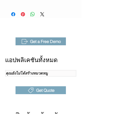
อินฟราเรด
ไมโครโฟน ที่ช่วยให้ตรวจจับและวินิจฉัย
AnalyzIR®
|
NaviPdM®
|
IRExplorer
รูปแบบสัญญาณเสียงระยะไกลสำหรับ
ความไวต่อ
<30mK@30℃ (86 ℉)
การรั่วไหลและการคายประจุบางส่วน
ความร้อน
หมดยุคแห่งการพกพาเครื่องมือแยกกัน
(NETD)
และประนีประนอมประสิทธิภาพแล้ว ด้วย
FOTRIC ปรับปรุงกระบวนการตรวจสอบ
มุมมองภาพ
25° *19°
ของคุณและปลดล็อกระดับข้อมูลเชิงลึก
(FOV)
Get a Free Demo
และประสิทธิภาพใหม่ สัมผัส
โหมด
ระบบ TurboFocus® (โฟกัส
ประสบการณ์อนาคตของการตรวจสอบ
โฟกัส
อัตโนมัติจากความร้อน,
แอปพลิเคชันทั้งหมด
ทางอุตสาหกรรมวันนี้กับ FOTRIC
โฟกัสช่วยด้วยเลเซอร์,
โฟกัสต่อเนื่อง, โฟกัสแบบ
สัมผัส); แบบแมนนวล
คุณยังไม่ได้สร้างหมวดหมู่
ช่อง
ไมโครโฟนดิจิตอล MEMS
สัญญาณ
162 ตัว
Get Quote
ไมโครโฟน
มุมมองภา
66° *52°
พอะคูสติก