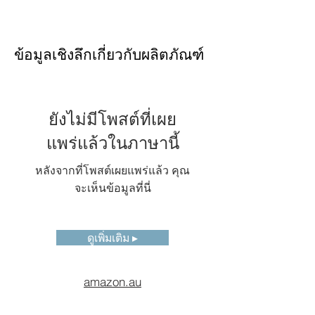
โหมดภาพ
การแสดงภาพถ่ายความ
ร้อน:
Thermal\Digital\PIP\T-
ข้อมูลเชิงลึกเกี่ยวกับผลิตภัณฑ์
DEF® blend;
การแสดงภาพอะคูสติก:
เดี่ยว, หลายจุด, โฮโลแกรม
ยังไม่มีโพสต์ที่เผย
การ์ดหน่วย
การ์ด SD, ร้อนสลับได้,
ความจำ
รองรับสูงสุด 1TB
แพร่แล้วในภาษานี้
การ
รองรับ
หลังจากที่โพสต์เผยแพร่แล้ว คุณ
วิเคราะห์
จะเห็นข้อมูลที่นี่
บนอุปกรณ์
คำอธิบาย
บันทึกเสียงได้สูงสุด 120
ด้วยเสียง
วินาทีเพื่อบันทึกลงใน
ดูเพิ่มเติม ▸
ภาพถ่ายความร้อน, ภาพอะ
คูสติก, ภาพเรดิโอเมตริก
และ
วิดีโอโฮโลแกรม
amazon.au
คำอธิบาย
ป้อนข้อความผ่านคีย์บอร์ด