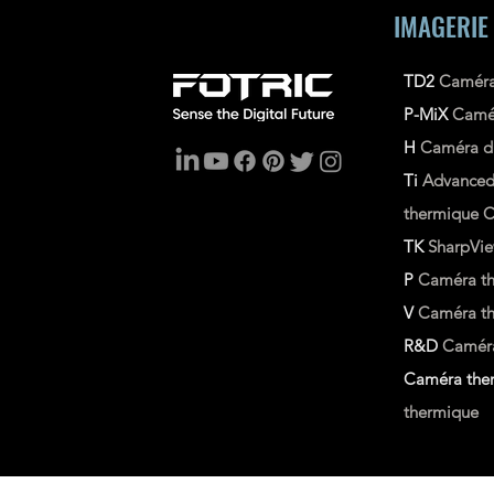
IMAGERIE
TD2
Caméra
P-MiX
Camé
H
Caméra d'
Ti
Advance
thermique
C
TK
SharpVi
P
Caméra th
V
Caméra the
R&D
Caméra
Caméra ther
thermique