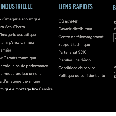
 INDUSTRIELLE
LIENS RAPIDES
B
 d'imagerie acoustique
Où acheter
S
ra AcouTherm
w
Devenir distributeur
imagerie acoustique
Centre de téléchargement
d
SharpView
Caméra
Support technique
améra
Partenariat SDK
ew
Caméra thermique
Planifier une démo
ermique haute performance
A
Conditions de service
rmique professionnelle
Politique de confidentialité
 d'imagerie thermique
mique à montage fixe
Caméra