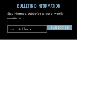
BULLETIN D'INFORMATION
Stay informed, subscribe to our bi-weekly
newsletter!
SUBSCRIBE
Adresse : RM703-704, NO.238
JIANGCHANG THIRD ROAD, JINGAN,
SHANGHAI, CHINA
IMAGERIE INDUSTRIELLE
TD2
Caméra d'imagerie acoustique
P-MiX
Caméra AcouTherm
H
Caméra d'imagerie acoustique
Ti
Advanced
SharpView
Caméra