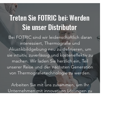
Treten Sie FOTRIC bei: Werden
Sie unser Distributor
Bei FOTRIC sind wir leidenschaftlich daran
interessiert, Thermografie und
Akustikbildgebung neu zu definieren, um
sie intuitiv, zuverlässig und kosteneffektiv zu
machen. Wir laden Sie herzlich ein, Teil
unserer Reise und der nächsten Generation
von Thermografietechnologie zu werden.
Arbeiten Sie mit uns zusammen, um Ihr
Unternehmen mit innovativen Lösungen zu
stärken, und setzen wir gemeinsam neue
Standards in der Branche.
BEITRETEN