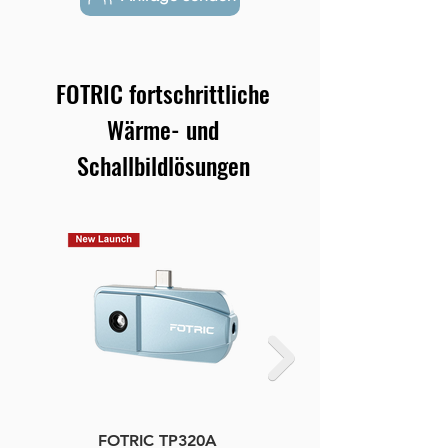
FOTRIC fortschrittliche
Wärme- und
Schallbildlösungen
FOTRIC TP320A
FOTRIC TF3 Compact