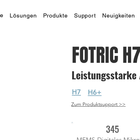
te
Lösungen
Produkte
Support
Neuigkeiten
FOTRIC H
Leistungsstarke
H7
H6+
Zum Produktsupport >>
345
MEMS-Digitales Mikro