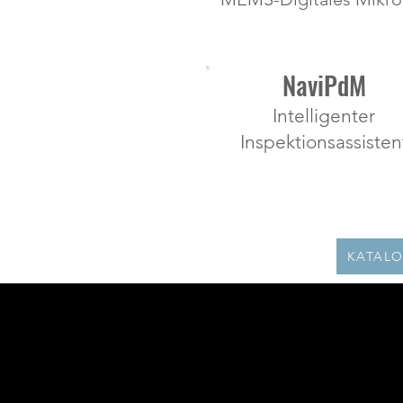
NaviPdM
Intelligenter
Inspektionsassisten
KATALO