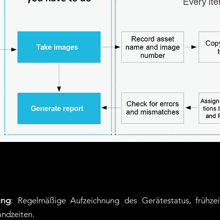
ung
: Regelmäßige Aufzeichnung des Gerätestatus, frühze
andzeiten.