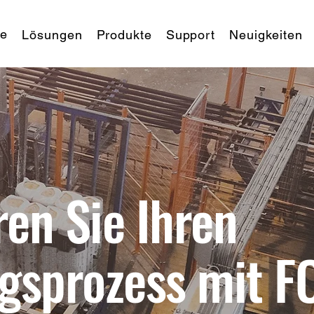
te
Lösungen
Produkte
Support
Neuigkeiten
en Sie Ihren
ngsprozess mit F