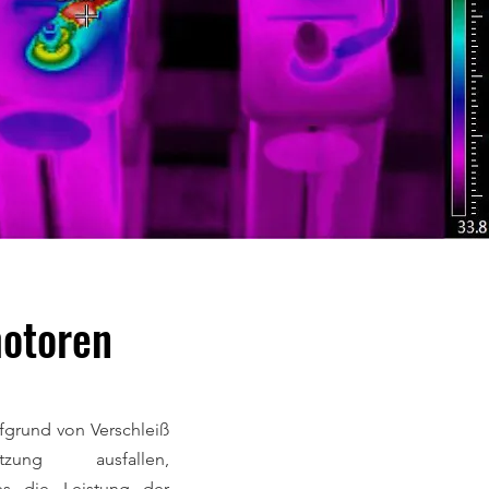
motoren
grund von Verschleiß
zung ausfallen,
ies die Leistung der