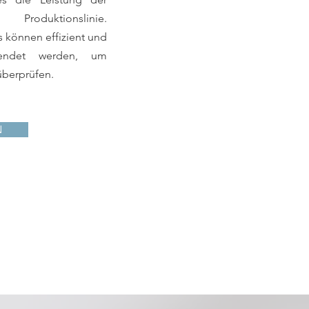
duktionslinie.
können effizient und
rwendet werden, um
überprüfen.
N