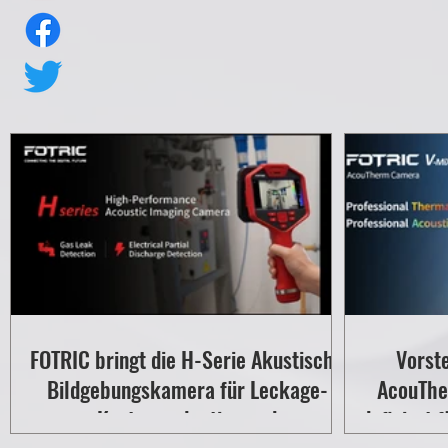
FOTRIC bringt die H-Serie Akustische
Vorst
Bildgebungskamera für Leckage-
AcouThe
Kostenevaluation und
definiert 