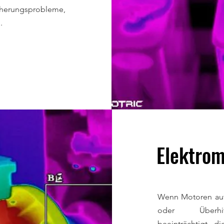
erungsprobleme,
.
Elektro
Wenn Motoren auf
oder Überhit
beeinträchtigt d