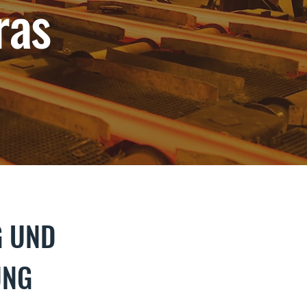
ras
G UND
UNG