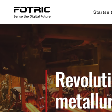
Startsei
Revoluti
metallu