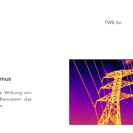
TWB An
hmus
lle Wirkung von
Benutzern das
n.