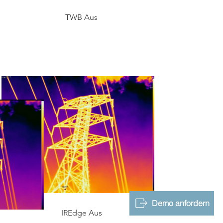
TWB Aus
Demo anfordern
IREdge
Aus