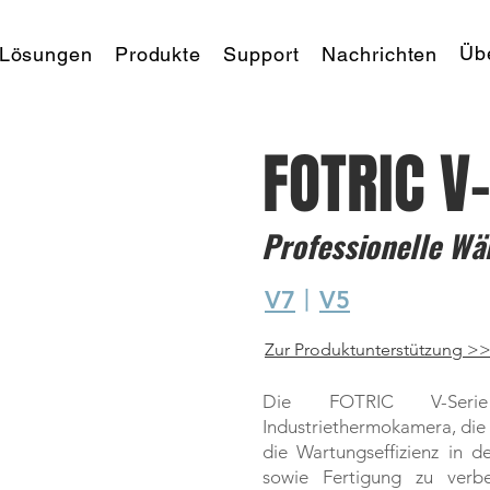
Üb
Lösungen
Produkte
Support
Nachrichten
FOTRIC V
Professionelle W
V7
丨
V5
Zur Produktunterstützung >
Die FOTRIC V-Serie 
Industriethermokamera, die 
die Wartungseffizienz in 
sowie Fertigung zu verb