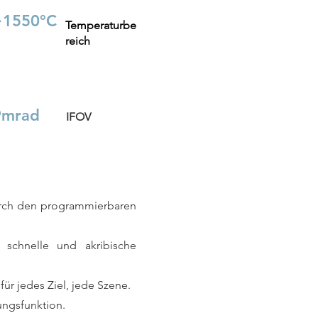
~1550°C
Temperaturbe
reich
9mrad
IFOV
durch den programmierbaren
 schnelle und akribische
r jedes Ziel, jede Szene.
ungsfunktion.