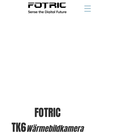
ab
FOTRIC
TK6
Wärmebildkamera