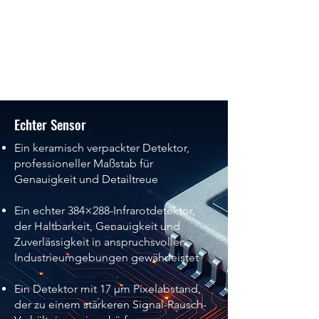
Echter Sensor
Ein keramisch verpackter Detektor,
professioneller Maßstab für
Genauigkeit und Detailtreue
Ein echter 384×288-Infrarotdetektor,
der Haltbarkeit, Genauigkeit und
Zuverlässigkeit in anspruchsvollen
Industrieumgebungen gewährleistet
Ein Detektor mit 17 µm Pixelabstand,
der zu einem stärkeren Signal-Rausch-