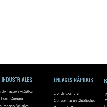
 INDUSTRIALES
ENLACES RÁPIDOS
B
 de Imagen Acústica
Dónde Comprar
S
Therm Cámara
w
Convertirse en Distribuidor
e Imagen Acústica