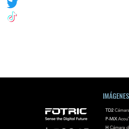
IMÁGENES
TD2
Cámara
P-MiX
Acou
H
Cámara d