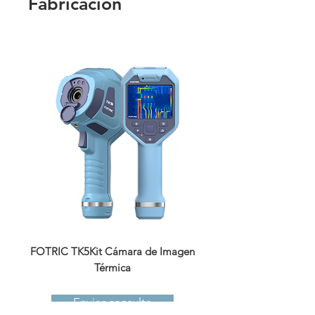
Fabricación
​FOTRIC TK5Kit Cámara de Imagen
​FOTRIC TK5 Cámar
Térmica
Enviar consulta