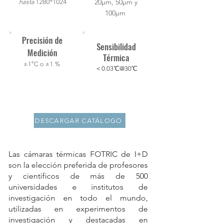
20μm, 50μm y
hasta
1280
*1024
100μm
Precisión de
Sensibilidad
Medición
Térmica
±1°C o ±1 %
＜0.03℃@30℃
DESCARGAR CATÁLOGO
Las cámaras térmicas FOTRIC de I+D
son la elección preferida de profesores
y científicos de más de 500
universidades e institutos de
investigación en todo el mundo,
utilizadas en experimentos de
investigación y destacadas en