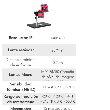
Resolución IR
640*480
Lente estándar
25°*19°
Distancia mínima
0.25m
de enfoque
M20 &M50 (Tamaño
Lentes Macro
de píxel de imagen:
20μm & 50μm)
Sensibilidad
30mk@30° C(86 ℉ )
Térmica（NETD)
-20℃ ~120℃, (-4 ℉
Rango de medición
~248 ℉ ), 0℃ ~650℃
de temperatura
(32 ℉ ~1202 ℉ )，
15 marcadores de
Marcadores