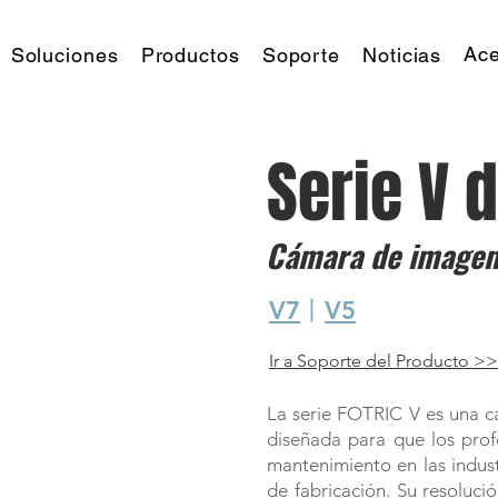
Ace
Soluciones
Productos
Soporte
Noticias
Serie V 
Cámara de imagen 
V7
丨
V5
Ir a Soporte del Producto >>
La serie FOTRIC V es una c
diseñada para que los profe
mantenimiento en las industr
de fabricación. Su resoluc