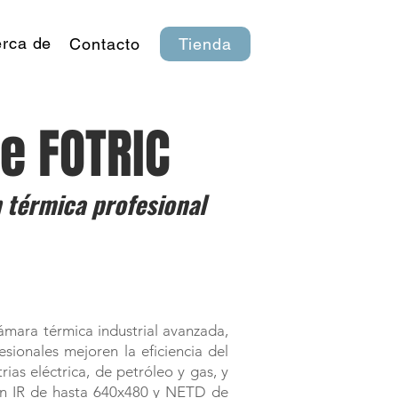
rca de
Contacto
Tienda
de FOTRIC
térmica profesional
ámara térmica industrial avanzada,
sionales mejoren la eficiencia del
ias eléctrica, de petróleo y gas, y
ión IR de hasta 640x480 y NETD de