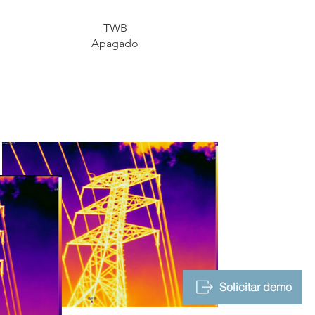
TWB
Apagado
Solicitar demo