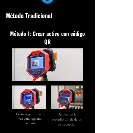
Método Tradicional
Método 1: Crear activo con código
QR
Escaneo por primera
Después de la
vez para registrar
recopilación de datos
activos
de inspección