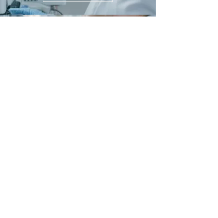
COMIDA
& BEBIDA
Inspección de calidad en
componentes y procedimientos como
botellas, inyecciones de plástico,
moldeados, etc.
ENLACES RÁPIDOS
Dónde Comprar
Convertirse en Distribuidor
Centro de Descargas