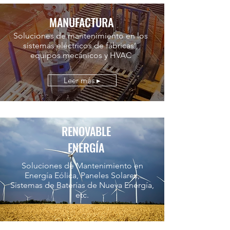
MANUFACTURA
Soluciones de mantenimiento en los
sistemas eléctricos de fábricas’,
equipos mecánicos y HVAC
Leer más ▸
RENOVABLE
ENERGÍA
Soluciones de Mantenimiento en
Energía Eólica, Paneles Solares,
Sistemas de Baterías de Nueva Energía,
etc.