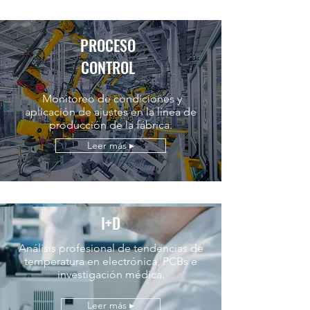
PROCESO
CONTROL
Monitoreo de condiciones y
aplicación de ajustes en la línea de
producción de la fábrica.
Leer más ▸
I+D
Análisis profesional de tendencias de
temperatura en electrónica, PCBs e
investigación médica.
Leer más ▸