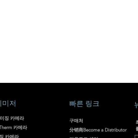
이미저
빠른 링크
이미징 카메라
구매처
uTherm 카메라
分销商Become a Distributor
징 카메라