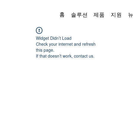
홈
솔루션
제품
지원
Widget Didn’t Load
Check your internet and refresh
this page.
If that doesn’t work, contact us.