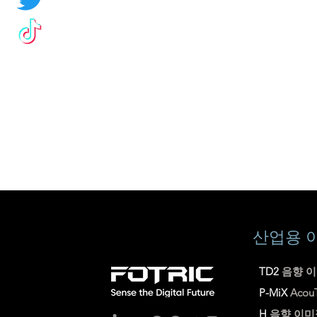
산업용 
TD2
음향 
P-MiX
Aco
H
음향 이미