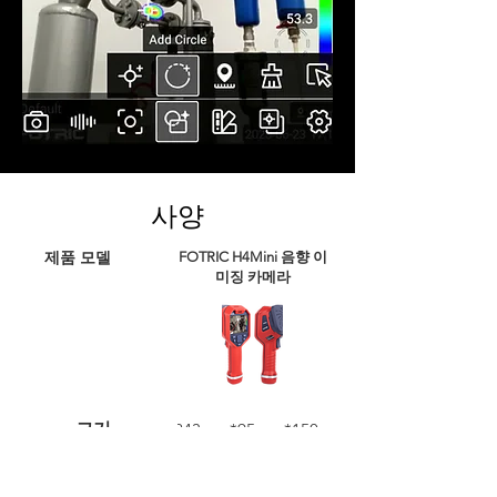
사양
제품 모델
FOTRIC H4Mini 음향 이
미징 카메라
크기
243mm*95mm*150mm
Weight
770g