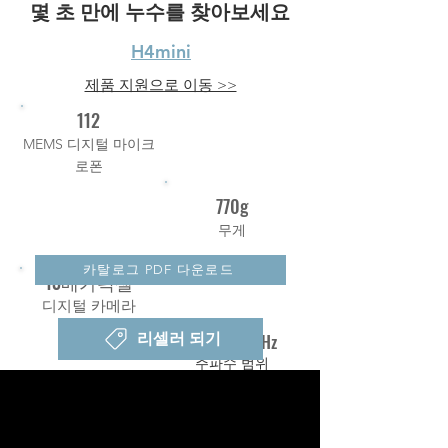
몇 초 만에 누수를 찾아보세요
H4mini
제품 지원으로 이동 >>
112
MEMS 디지털 마이크
로폰
770g
무게
카탈로그 PDF 다운로드
13메가픽셀
디지털 카메라
리셀러 되기
2kHz~100kHz
주파수 범위