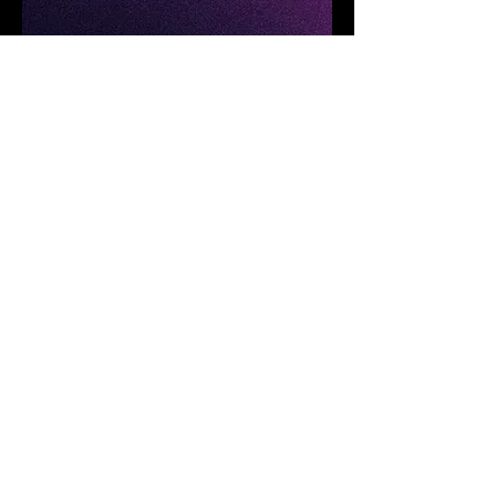
사양
제품 모델
FOTRIC TD2e 키트 음향
이미징 카메라
Microphone
64 MEMS Digital
channels
Microphone
Acoustic image
58° *45°
field of view (FOV)