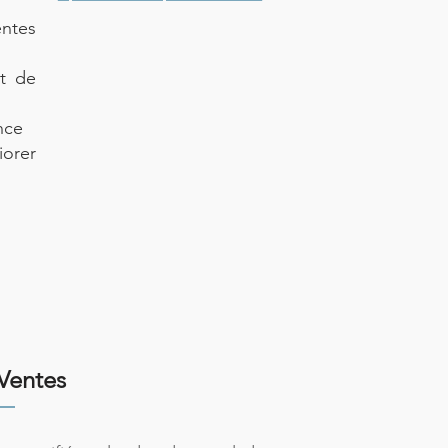
entes
et de
nce
iorer
 Ventes