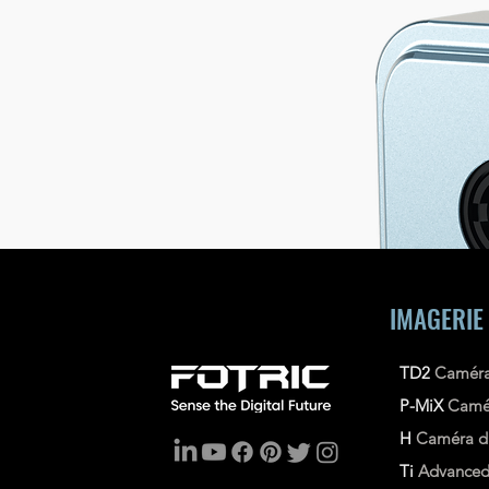
IMAGERIE
TD2
Caméra
P-MiX
Camé
H
Caméra d'
Ti
Advance