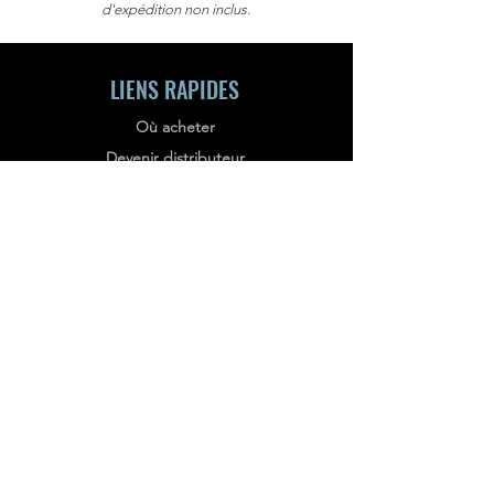
d'expédition non inclus.
LIENS RAPIDES
Où acheter
Devenir distributeur
Centre de téléchargement
Support technique
Partenariat SDK
Planifier une démo
Conditions de service
Politique de confidentialité
BULLETIN D'INFORMATION
Stay informed, subscribe to our bi-weekly
newsletter!