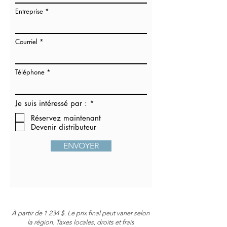
Entreprise
Courriel
Téléphone
O
Je suis intéressé par :
*
b
Réservez maintenant
l
i
Devenir distributeur
g
a
ENVOYER
t
o
i
r
e
À partir de 1 234 $. Le prix final peut varier selon
la région. Taxes locales, droits et frais