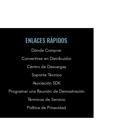
ENLACES RÁPIDOS
Dónde Comprar
Convertirse en Distribuidor
Centro de Descargas
Soporte Técnico
Asociación SDK
Programar una Reunión de Demostración
Términos de Servicio
Política de Privacidad
BOLETÍN
Stay informed, subscribe to our bi-weekly