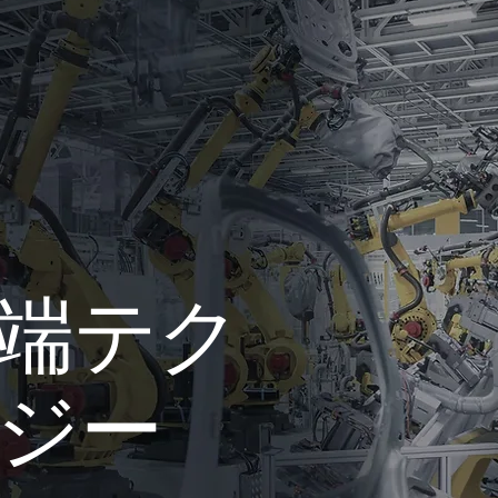
端テク
ジー