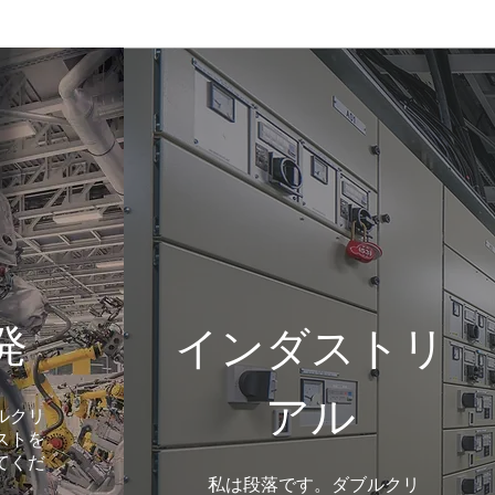
発
インダストリ
アル
ルクリ
ストを
てくだ
私は段落です。ダブルクリ
。