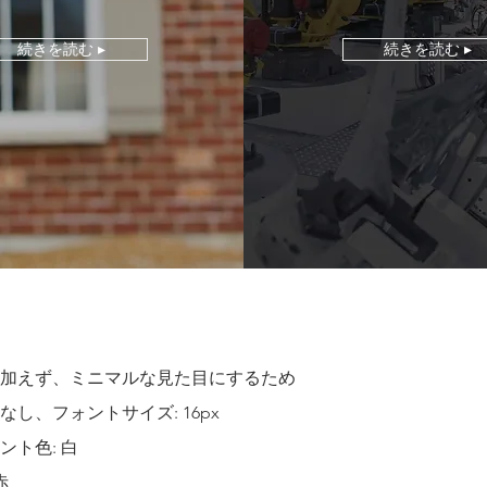
続きを読む ▸
続きを読む ▸
り加えず、ミニマルな見た目にするため
し、フォントサイズ: 16px
ント色: 白
赤