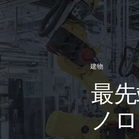
建物
最先
ノロ