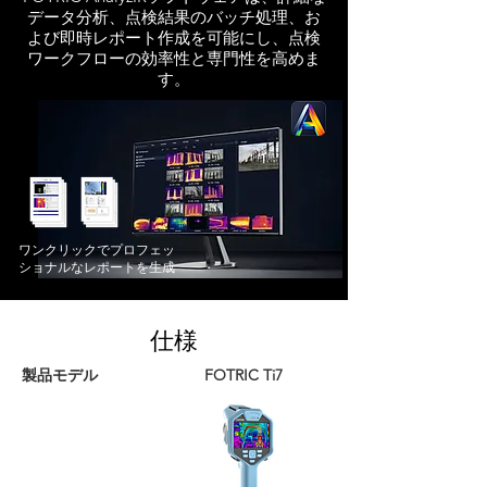
データ分析、点検結果のバッチ処理、お
よび即時レポート作成を可能にし、点検
ワークフローの効率性と専門性を高めま
す。
ワンクリックでプロフェッ
ショナルなレポートを生成
仕様
製品モデル
FOTRIC Ti7