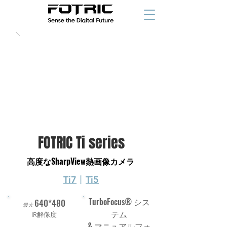
FOTRIC Ti series
高度なSharpView熱画像カメラ
Ti7
丨
Ti5
TurboFocus® シス
640*480
最大
テム
IR解像度
& マニュアルフォ