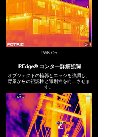
TWB On
IREdge® コンター詳細強調
オブジェクトの輪郭とエッジを強調し、
背景からの視認性と識別性を向上させま
す。