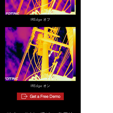
IREdge
オフ
IREdge
オン
Get a Free Demo