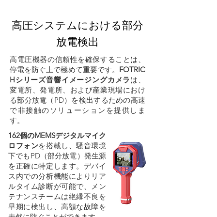
高圧システムにおける部分
放電検出
高電圧機器の信頼性を確保することは、
停電を防ぐ上で極めて重要です。
FOTRIC
Hシリーズ音響イメージングカメラ
は、
変電所、発電所、および産業現場におけ
る部分放電（PD）を検出するための高速
で非接触のソリューションを提供しま
す。
162個のMEMSデジタルマイク
ロフォン
を搭載し、騒音環境
下でもPD（部分放電）発生源
を正確に特定します。デバイ
ス内での分析機能によりリア
ルタイム診断が可能で、メン
テナンスチームは絶縁不良を
早期に検出し、高額な故障を
未然に防ぐことができます。