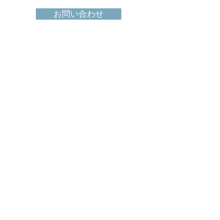
お問い合わせ
その他のソリュ
ーション
建物
商業用および住宅用建物の屋根、
壁、気密性、HVACなどに関する点
検ソリューション
続きを読む ▸
製造