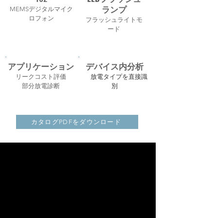
ランプ
MEMSデジタルマイク
ロフォン
フラッシュライトモ
ード
アプリケーション
デバイス内分析
リークコスト評価
放電タイプを直接識
部分放電診断
別
カタログPDFをダウンロード