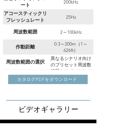
200kHz
ート
アコースティックリ
25Hz
フレッシュレート
周波数範囲
2～100kHz
0.3～200m（1～
作動距離
626ft）
異なるシナリオ向け
周波数範囲の選択
のプリセット周波数
範囲をサポートし、
LQモード：漏れPDレ
検出モード
後で手動調整選択可
カタログPDFをダウンロード
ベルを表示します；
能；周波数範囲をサ
PDモード：異なるAC
デバイスは音響画像
ポート
オンデバイス分析
デフォルトAC周波数
を直接分析できます
（50/60Hz）に適応し
AnalyzIR プロフェッ
たPRPD図を表示しま
ビデオギャラリー
分析ソフトウェア
ショナル用熱画像お
す
よび音響画像分析ソ
漏れ点の自動識別、
漏れ評価
フトウェア
漏れの自動評価、お
よび年間エネルギー
表面、フローティン