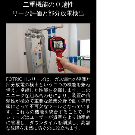
二重機能の卓越性
リーク評価と部分放電検出
FOTRIC Hシリーズは、ガス漏れの評価と
部分放電の検出という二つの機能を兼ね
備え、卓越した性能を発揮します。この
ユニークな組み合わせにより、装置の信
頼性が極めて重要な産業分野で働く専門
家にとって不可欠なツールとなっていま
す。
これらの機能を統合することで、H
シリーズはユーザーが資産をより効率的
に管理し、ダウンタイムを削減し、高額
な故障を未然に防ぐのに役立ちます。